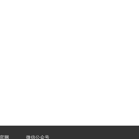
司官网
微信公众号