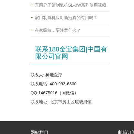
医用分子筛制氧机SL-3W系列使用视频
家用制氧机应对新冠真的有用吗？
在家吸氧，要注意什么？
联系188金宝集团|中国有
限公司官网
联系人: 神鹿医疗
联系电话: 400-993-6860
QQ:14675016（同微信）
联系地址: 北京市房山区琉璃河镇
网站栏目
邮箱订