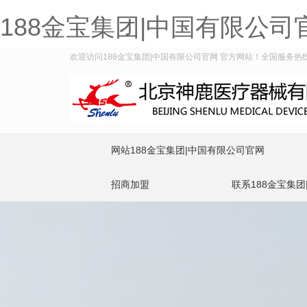
188金宝集团|中国有限公司
欢迎访问188金宝集团|中国有限公司官网 官方网站！全国服务热线：40
网站188金宝集团|中国有限公司官网
招商加盟
联系188金宝集