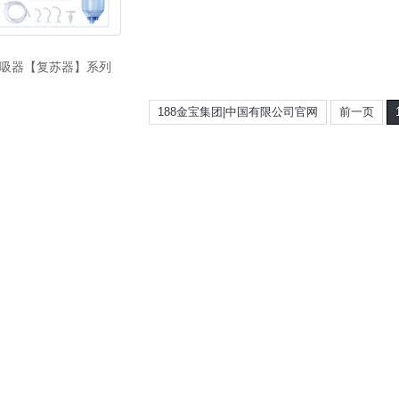
吸器【复苏器】系列
188金宝集团|中国有限公司官网
前一页