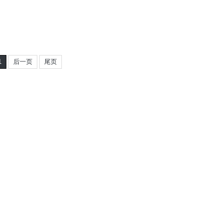
1
后一页
尾页