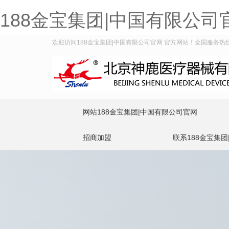
188金宝集团|中国有限公司
欢迎访问188金宝集团|中国有限公司官网 官方网站！全国服务热线：40
网站188金宝集团|中国有限公司官网
招商加盟
联系188金宝集