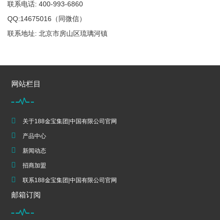
联系电话: 400-993-6860
QQ:14675016（同微信）
联系地址: 北京市房山区琉璃河镇
网站栏目
关于188金宝集团|中国有限公司官网
产品中心
新闻动态
招商加盟
联系188金宝集团|中国有限公司官网
邮箱订阅