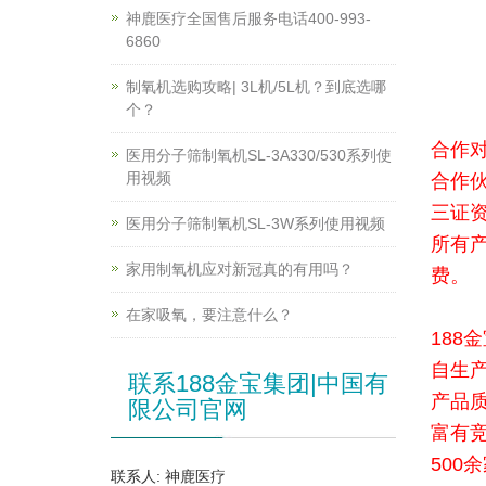
神鹿医疗全国售后服务电话400-993-
6860
制氧机选购攻略| 3L机/5L机？到底选哪
个？
合作
医用分子筛制氧机SL-3A330/530系列使
用视频
合作
三证
医用分子筛制氧机SL-3W系列使用视频
所有
家用制氧机应对新冠真的有用吗？
费。
在家吸氧，要注意什么？
188
自生
联系188金宝集团|中国有
产品
限公司官网
富有
500
联系人: 神鹿医疗