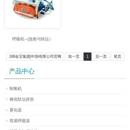
呼吸机--(急救与转运）
188金宝集团|中国有限公司官网
前一页
1
后一页
尾页
产品中心
制氧机
褥疮防治床垫
雾化器
简易呼吸器