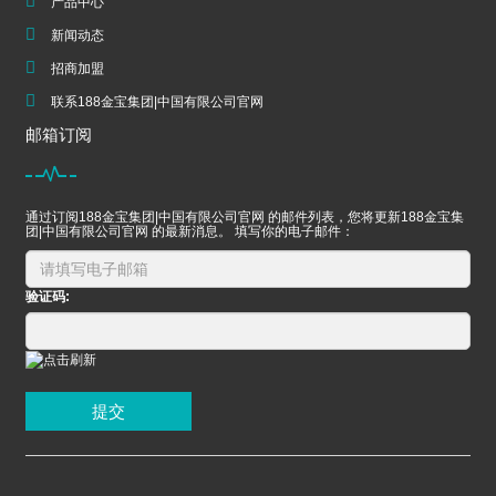
产品中心
新闻动态
招商加盟
联系188金宝集团|中国有限公司官网
邮箱订阅
通过订阅188金宝集团|中国有限公司官网 的邮件列表，您将更新188金宝集
团|中国有限公司官网 的最新消息。 填写你的电子邮件：
验证码:
提交