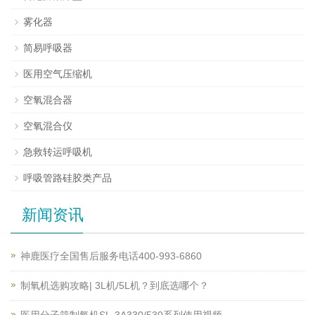
雾化器
简易呼吸器
医用空气压缩机
空氧混合器
空氧混合仪
急救转运呼吸机
呼吸管路硅胶类产品
新闻资讯
神鹿医疗全国售后服务电话400-993-6860
制氧机选购攻略| 3L机/5L机？到底选哪个？