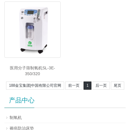
医用分子筛制氧机SL-3E-
350/320
188金宝集团|中国有限公司官网
前一页
1
后一页
尾页
产品中心
制氧机
褥疮防治床垫