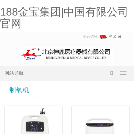
188金宝集团|中国有限公司
官网
语言选择:
网站导航
Toggl
navig
制氧机