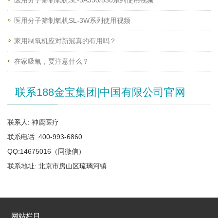
医用分子筛制氧机SL-3A330/530系列使用视频
医用分子筛制氧机SL-3W系列使用视频
家用制氧机应对新冠真的有用吗？
在家吸氧，要注意什么？
联系188金宝集团|中国有限公司官网
联系人: 神鹿医疗
联系电话: 400-993-6860
QQ:14675016（同微信）
联系地址: 北京市房山区琉璃河镇
网站栏目