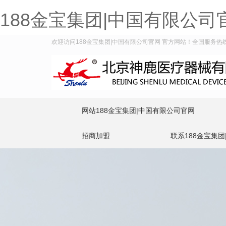
188金宝集团|中国有限公司
欢迎访问188金宝集团|中国有限公司官网 官方网站！全国服务热线：40
网站188金宝集团|中国有限公司官网
招商加盟
联系188金宝集