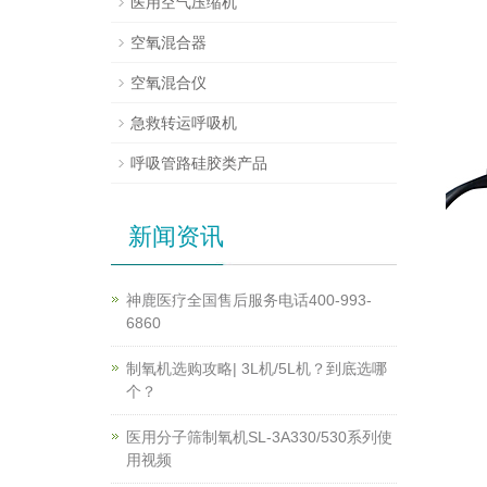
医用空气压缩机
空氧混合器
空氧混合仪
急救转运呼吸机
呼吸管路硅胶类产品
新闻资讯
神鹿医疗全国售后服务电话400-993-
6860
制氧机选购攻略| 3L机/5L机？到底选哪
个？
医用分子筛制氧机SL-3A330/530系列使
用视频