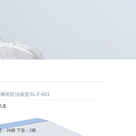
褥疮防治床垫SL-F-601
气道
：26根 下垫：2根