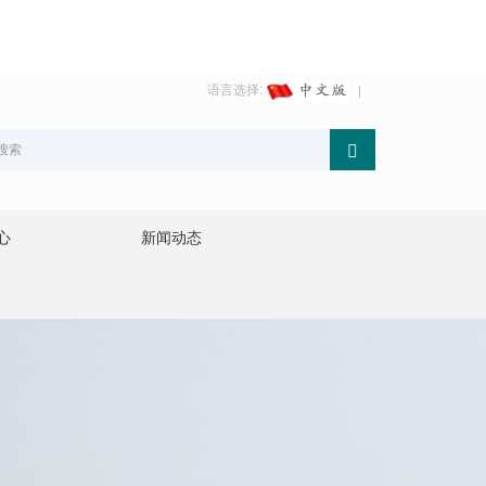
语言选择:
心
新闻动态