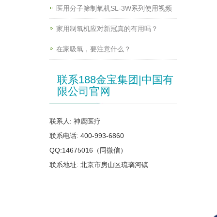
医用分子筛制氧机SL-3W系列使用视频
家用制氧机应对新冠真的有用吗？
在家吸氧，要注意什么？
联系188金宝集团|中国有
限公司官网
联系人: 神鹿医疗
联系电话: 400-993-6860
QQ:14675016（同微信）
联系地址: 北京市房山区琉璃河镇