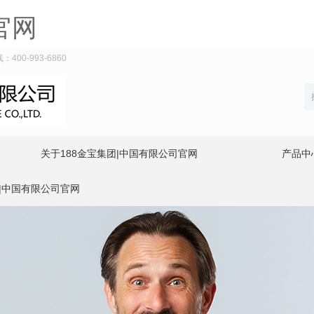
官网
0-993-6860
关于188金宝集团|中国有限公司官网
产品中
团|中国有限公司官网