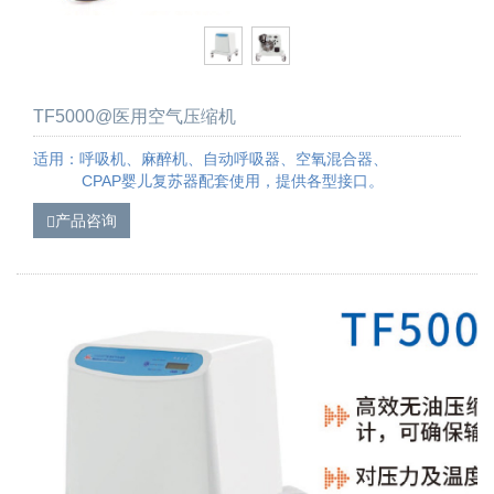
TF5000@医用空气压缩机
适用：呼吸机、麻醉机、自动呼吸器、空氧混合器、
CPAP婴儿复苏器配套使用，提供各型接口。
产品咨询