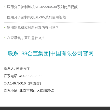
医用分子筛制氧机SL-3A330/530系列使用视频
医用分子筛制氧机SL-3W系列使用视频
家用制氧机应对新冠真的有用吗？
在家吸氧，要注意什么？
联系188金宝集团|中国有限公司官网
联系人: 神鹿医疗
联系电话: 400-993-6860
QQ:14675016（同微信）
联系地址: 北京市房山区琉璃河镇