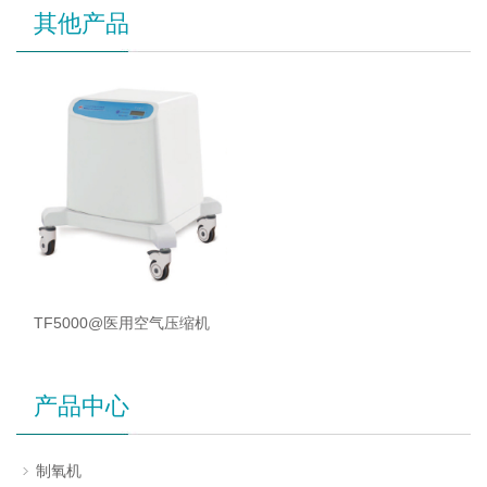
其他产品
TF5000@医用空气压缩机
产品中心
制氧机